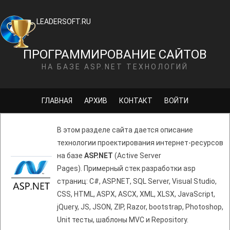
LEADERSOFT.RU
ПРОГРАММИРОВАНИЕ САЙТОВ
НА БАЗЕ ASP.NET ТЕХНОЛОГИЙ
ГЛАВНАЯ
АРХИВ
КОНТАКТ
ВОЙТИ
В этом разделе сайта дается описание
технологии проектирования интернет-ресурсов
на базе
ASP.NET
(Active Server
Pages). Примерный стек разработки asp
страниц: C#, ASP.NET, SQL Server, Visual Studio,
CSS, HTML, ASPX, ASCX, XML, XLSX, JavaScript,
jQuery, JS, JSON, ZIP, Razor, bootstrap, Photoshop,
Unit тесты, шаблоны MVC и Repository.